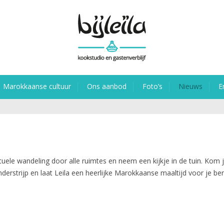
Marokkaanse cultuur
Ons aanbod
Foto’s
Nieuws
E
uele wandeling door alle ruimtes en neem een kijkje in de tuin. Kom j
enderstrijp en laat Leila een heerlijke Marokkaanse maaltijd voor je be