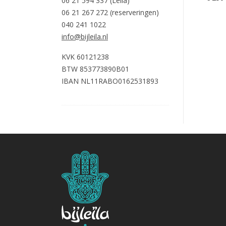
06 21 594 337 (Leila)
06 21 267 272 (reserveringen)
040 241 1022
info@bijleila.nl
KVK 60121238
BTW 853773890B01
IBAN NL11RABO0162531893