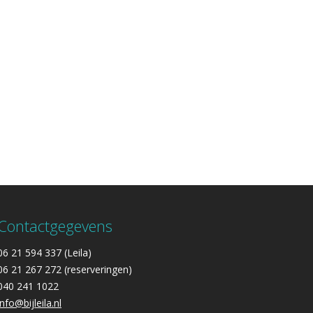
Contactgegevens
06 21 594 337 (Leila)
06 21 267 272 (reserveringen)
040 241 1022
info@bijleila.nl