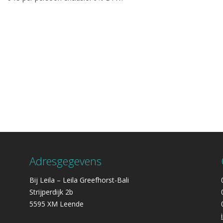
Adresgegevens
Bij Leila – Leila Greefhorst-Bali
Strijperdijk 2b
5595 XM Leende