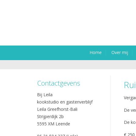
Home
Over mij
Contactgevens
Rui
Bij Leila
Vergad
kookstudio en gastenverblijf
Leila Greefhorst-Bali
De ver
Strijperdijk 2b
De ko
5595 XM Leende
€ 250