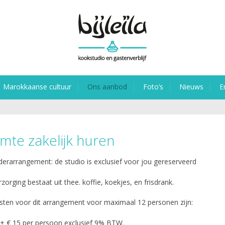
Marokkaanse cultuur
Ons aanbod
Foto’s
Nieuws
E
mte zakelijk huren
erarrangement: de studio is exclusief voor jou gereserveerd
zorging bestaat uit thee. koffie, koekjes, en frisdrank.
sten voor dit arrangement voor maximaal 12 personen zijn:
 + € 15 per persoon exclusief 9% BTW.