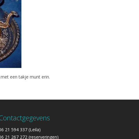
met een takje munt erin.
!
Contactgegevens
06 21 594 337 (Leila)
06 21 267 272 (reserveringen)