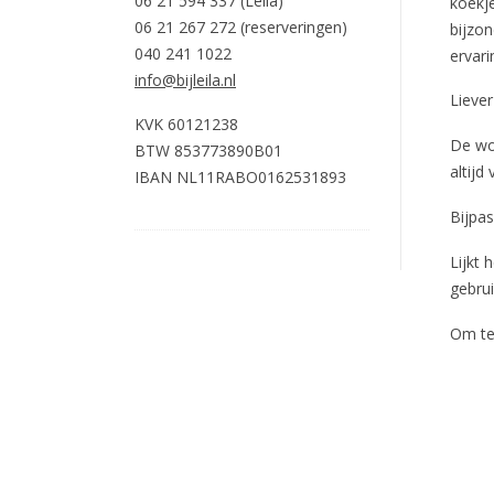
06 21 594 337 (Leila)
koekj
06 21 267 272 (reserveringen)
bijzo
040 241 1022
ervarin
info@bijleila.nl
Liever
KVK 60121238
De wo
BTW 853773890B01
altij
IBAN NL11RABO0162531893
Bijpas
Lijkt
gebru
Om tel