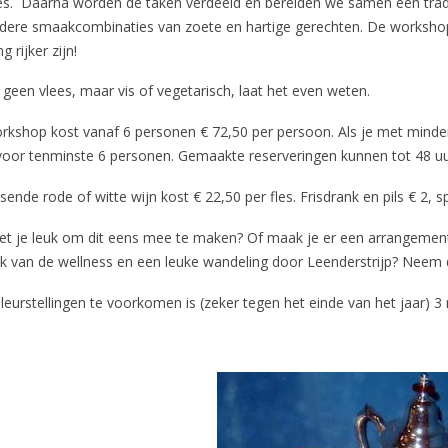
es. Daarna worden de taken verdeeld en bereiden we samen een tradit
ndere smaakcombinaties van zoete en hartige gerechten. De workshop 
g rijker zijn!
 geen vlees, maar vis of vegetarisch, laat het even weten.
rkshop kost vanaf 6 personen € 72,50 per persoon. Als je met minder
d voor tenminste 6 personen. Gemaakte reserveringen kunnen tot 48 u
sende rode of witte wijn kost € 22,50 per fles. Frisdrank en pils € 2, sp
 het je leuk om dit eens mee te maken? Of maak je er een arrangeme
ik van de wellness en een leuke wandeling door Leenderstrijp? Neem 
eurstellingen te voorkomen is (zeker tegen het einde van het jaar) 3