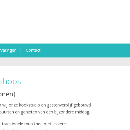
rvaringen
Contact
shops
onen)
n wij onze kookstudio en gastenverblijf gebouwd.
buurten en genieten van een bijzondere middag.
t traditionele muntthee met lekkere