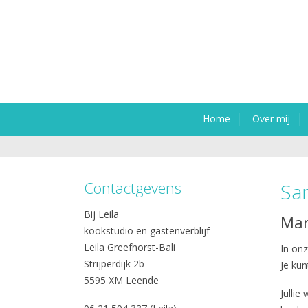
Home
Over mij
Contactgevens
Sa
Bij Leila
Mar
kookstudio en gastenverblijf
Leila Greefhorst-Bali
In onz
Strijperdijk 2b
Je ku
5595 XM Leende
Jullie