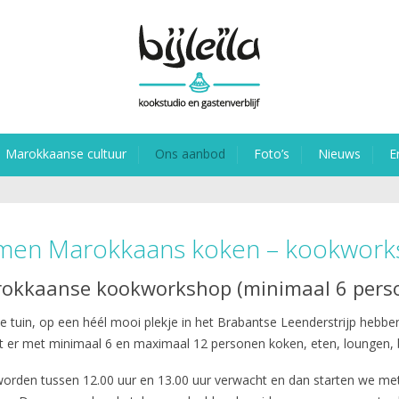
Marokkaanse cultuur
Ons aanbod
Foto’s
Nieuws
E
men Marokkaans koken – kookwork
okkaanse kookworkshop (minimaal 6 pers
e tuin, op een héél mooi plekje in het Brabantse Leenderstrijp hebbe
nt er met minimaal 6 en maximaal 12 personen koken, eten, loungen, 
 worden tussen 12.00 uur en 13.00 uur verwacht en dan starten we me